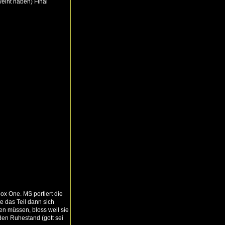
weint haben) Final
x One. MS portiert die
e das Teil dann sich
fen müssen, bloss weil sie
den Ruhestand (gott sei