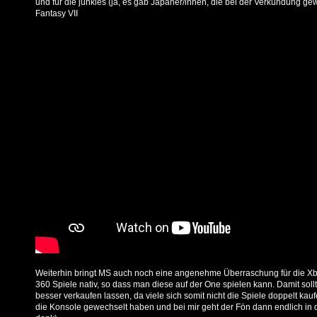
und für die junkies (ja, es gab Japaner/innen, die bei der Verkündung ge
Fantasy VII
Weiterhin bringt MS auch noch eine angenehme Überraschung für die Xbo
360 Spiele nativ, so dass man diese auf der One spielen kann. Damit sollt
besser verkaufen lassen, da viele sich somit nicht die Spiele doppelt kau
die Konsole gewechselt haben und bei mir geht der Fön dann endlich in 