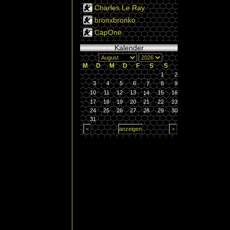
Charles Le Ray
bronxbronko
CapOne
Kalender
M
D
M
D
F
S
S
1
2
3
4
5
6
8
9
7
10
11
12
13
15
16
14
17
18
19
20
21
22
23
24
25
26
27
28
29
30
31