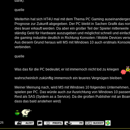
dank).
quelle
Weiterhin hat sich HT4U mal mit dem Thema PC Gaming auseinandergese
Prognose zur Zukunft abgegeben. Der PC bleibt in Sachen Grafik das non
dies teuer erkauft werden. Da aber ein großer Teil der Spieler mitlerweile
ständig Geld für Hardware auszugeben und möglichst schnell und einfach 
die gaming industrie deutlich in Richtung Konsolen / Mobile Devices ver
Aus diesem Grund heraus will MS mit Windows 10 auch erstmals Konsolen
verbinden.
quelle
Was das für die PC bedeutet, er ist immernoch nicht tod zu kriegen
wahrscheinlich zukünftig immernoch ein teueres Vergnügen bleiben.
Meiner Meinung nach, wird MS mit Windows 10 folgendes Unternehmen,
spielen per PC. Das würde auch zur Ausrichtung von Windows 10 passen,
Rest als SAS (System as a Service). Da die großen Publisher mit an Board
dass das bald anstehen wird)
:26