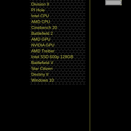
Division II
PI Hole
Intel CPU
AMD CPU
Cinebench 20
Battlefield 2
AMD GPU
NVIDIA GPU
AMD Treiber
Intel SSD 600p 128GB
Battlefield V
Star Citizen
Destiny II
Windows 10