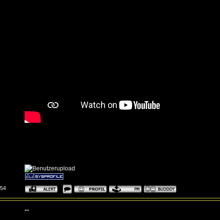
:54
...