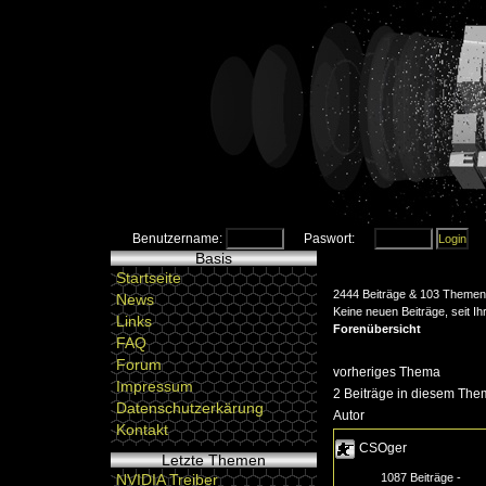
Benutzername:
Paswort:
Basis
Startseite
2444 Beiträge & 103 Themen 
News
Keine neuen Beiträge, seit I
Links
Forenübersicht
FAQ
Forum
vorheriges Thema
Impressum
2 Beiträge in diesem Them
Datenschutzerkärung
Autor
Kontakt
CSOger
Letzte Themen
1087 Beiträge -
NVIDIA Treiber