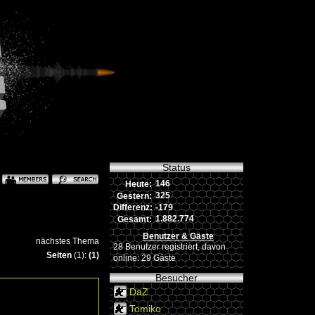
Status
146
Heute:
325
Gestern:
-179
Differenz:
1.882.774
Gesamt:
Benutzer & Gäste
nächstes Thema
28 Benutzer registriert, davon
Seiten
(1):
(1)
online: 29 Gäste
Besucher
DaZ
Tomiko