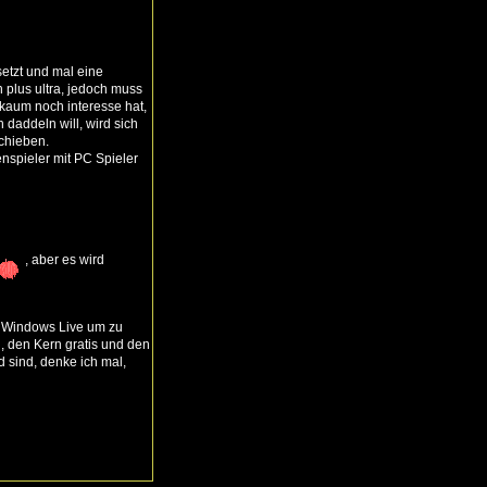
tzt und mal eine
 plus ultra, jedoch muss
 kaum noch interesse hat,
daddeln will, wird sich
schieben.
spieler mit PC Spieler
, aber es wird
 Windows Live um zu
 den Kern gratis und den
 sind, denke ich mal,