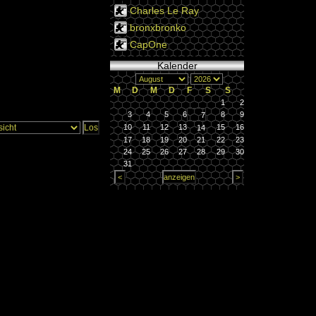
Charles Le Ray
bronxbronko
CapOne
Kalender
M
D
M
D
F
S
S
1
2
3
4
5
6
8
9
7
10
11
12
13
15
16
14
17
18
19
20
21
22
23
24
25
26
27
28
29
30
31