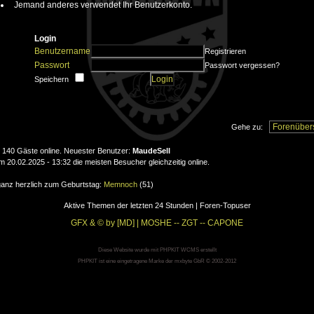
Jemand anderes verwendet Ihr Benutzerkonto.
Login
Benutzername
Registrieren
Passwort
Passwort vergessen?
Speichern
Gehe zu:
nd 140 Gäste online. Neuester Benutzer:
MaudeSell
20.02.2025 - 13:32 die meisten Besucher gleichzeitig online.
 ganz herzlich zum Geburtstag:
Memnoch
(51)
Aktive Themen der letzten 24 Stunden
|
Foren-Topuser
GFX & © by [MD] | MOSHE -- ZGT -- CAPONE
Diese Website wurde mit PHPKIT WCMS erstellt
PHPKIT ist eine eingetragene Marke der mxbyte GbR © 2002-2012