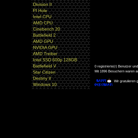
Division II
PI Hole
Intel CPU
AMD CPU
Cinebench 20
Battlefield 2
AMD GPU
NVIDIA GPU
AMD Treiber
Intel SSD 600p 128GB
Battlefield V
0 registrierte(r) Benutzer u
Mit 1896 Besuchern waren am 
Star Citizen
Destiny II
Wir gratulieren
Windows 10