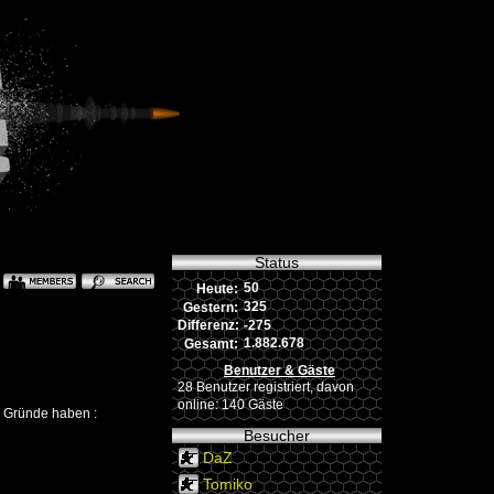
Status
50
Heute:
325
Gestern:
-275
Differenz:
1.882.678
Gesamt:
Benutzer & Gäste
28 Benutzer registriert, davon
online: 140 Gäste
e Gründe haben :
Besucher
DaZ
Tomiko