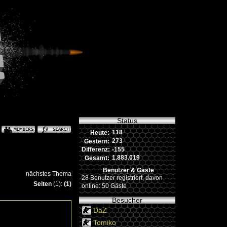
Status
118
Heute:
273
Gestern:
-155
Differenz:
1.883.019
Gesamt:
Benutzer & Gäste
nächstes Thema
28 Benutzer registriert, davon
Seiten
(1):
(1)
online: 50 Gäste
Besucher
DaZ
Tomiko