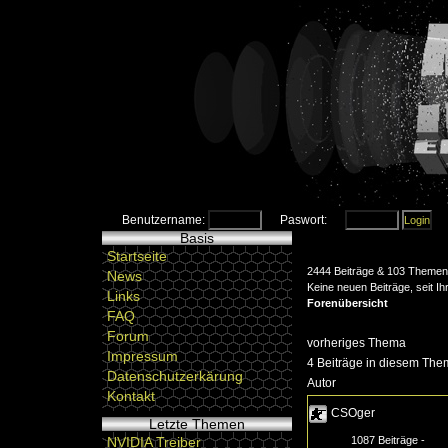
Benutzername:
Paswort:
Basis
Startseite
2444 Beiträge & 103 Themen 
News
Keine neuen Beiträge, seit I
Links
Forenübersicht
FAQ
Forum
vorheriges Thema
Impressum
4 Beiträge in diesem Them
Datenschutzerkärung
Autor
Kontakt
CSOger
Letzte Themen
1087 Beiträge -
NVIDIA Treiber