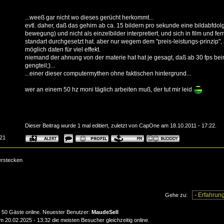
...weeß gar nicht wo dieses gerücht herkommt...
evtl. daher, daß das gehirn ab ca. 15 bildern pro sekunde eine bildabfdolge
bewegung) und nicht als einzelbilder interpretiert, und sich in film und fe
standart durchgesetzt hat. aber nur wegem dem "preis-leistungs-prinzip",
möglich daten für viel effekt.
niemand der ahnung von der materie hat hat je gesagt, daß ab 30 fps beim
gengteil;)...
...einer dieser computermythen ohne faktischen hintergrund...
wer an einem 50 hz moni täglich arbeiten muß, der tut mir leid
Dieser Beitrag wurde 1 mal editiert, zuletzt von CapOne am 18.10.2011 - 17:22.
:21
erstecken
Gehe zu:
nd 50 Gäste online. Neuester Benutzer:
MaudeSell
20.02.2025 - 13:32 die meisten Besucher gleichzeitig online.