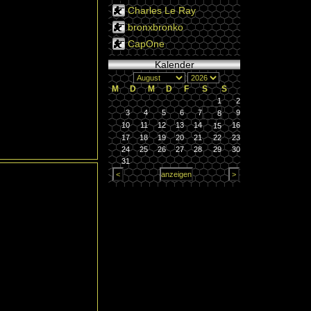
Charles Le Ray
bronxbronko
CapOne
Kalender
M
D
M
D
F
S
S
1
2
3
4
5
6
7
9
8
10
11
12
13
14
16
15
17
18
19
20
21
22
23
24
25
26
27
28
29
30
31