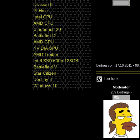
Division II
PI Hole
Intel CPU
AMD CPU
Cinebench 20
Battlefield 2
AMD GPU
NVIDIA GPU
AMD Treiber
Intel SSD 600p 128GB
Beitrag vom 17.10.2011 - 08
Battlefield V
Star Citizen
free-look
Destiny II
Windows 10
Moderator
259 Beiträge -