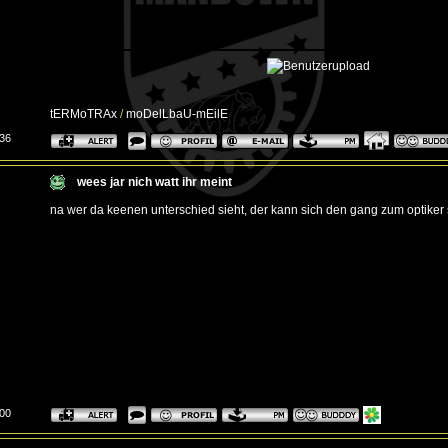
tERMoTRAx
/
moDelLbaU-mEilE
:36
wees jar nich watt ihr meint
na wer da keenen unterschied sieht, der kann sich den gang zum optiker s
:00