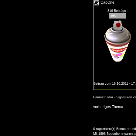
CapOne
316 Beiträge -
Beitrag vom 18.10.2011 - 17
-
Baumstruktur
Signaturen v
vorheriges Thema
0 registrierte(r) Benutzer u
Mit 1896 Besuchern waren am 