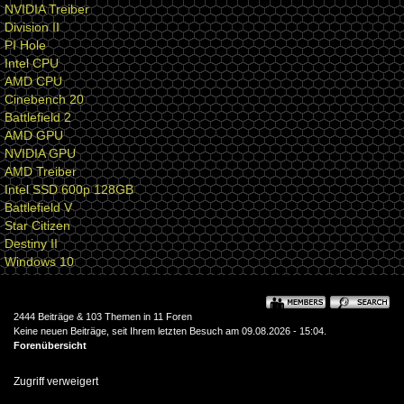
NVIDIA Treiber
Division II
PI Hole
Intel CPU
AMD CPU
Cinebench 20
Battlefield 2
AMD GPU
NVIDIA GPU
AMD Treiber
Intel SSD 600p 128GB
Battlefield V
Star Citizen
Destiny II
Windows 10
2444 Beiträge & 103 Themen in 11 Foren
Keine neuen Beiträge, seit Ihrem letzten Besuch am 09.08.2026 - 15:04.
Forenübersicht
Zugriff verweigert