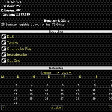
171
Heute:
253
Gestern:
-82
Differenz:
1.883.325
Gesamt:
Benutzer & Gäste
28 Benutzer registriert, davon online: 72 Gäste
Besucher
DaZ
Tomiko
Charles Le Ray
bronxbronko
CapOne
Kalender
M
D
M
D
F
S
S
1
2
3
4
5
6
7
8
9
10
11
12
13
14
15
16
17
18
19
20
21
22
23
24
25
26
27
28
29
30
31