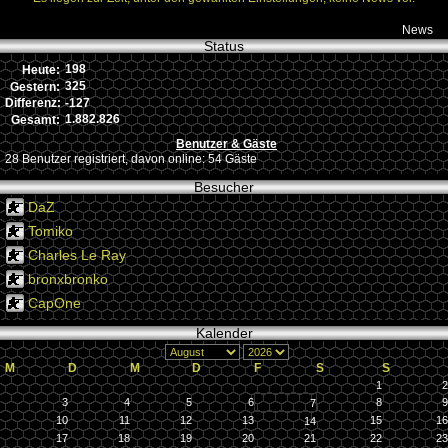
News
Status
198
Heute:
325
Gestern:
-127
Differenz:
1.882.826
Gesamt:
Benutzer & Gäste
28 Benutzer registriert, davon online: 54 Gäste
Besucher
DaZ
Tomiko
Charles Le Ray
bronxbronko
CapOne
Kalender
M
D
M
D
F
S
S
1
2
3
4
5
6
8
9
7
10
11
12
13
15
16
14
17
18
19
20
21
22
23