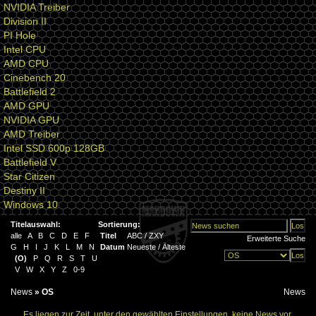
NVIDIA Treiber
Division II
PI Hole
Intel CPU
AMD CPU
Cinebench 20
Battlefield 2
AMD GPU
NVIDIA GPU
AMD Treiber
Intel SSD 600p 128GB
Battlefield V
Star Citizen
Destiny II
Windows 10
Titelauswahl:
Sortierung:
alle
A
B
C
D
E
F
Titel
ABC
/
ZXY
Erweiterte Suche
G
H
I
J
K
L
M
N
Datum
Neueste
/
Älteste
(
O
)
P
Q
R
S
T
U
V
W
X
Y
Z
0-9
News
»
OS
News
Es liegen zur Zeit, unter den gewählten Einstellungen, keine News vor.